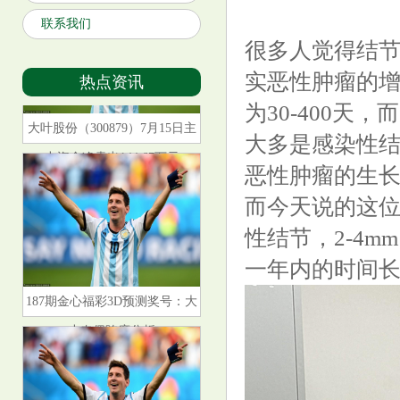
联系我们
很多人觉得结
实恶性肿瘤的
热点资讯
为30-400
大叶股份（300879）7月15日主
大多是感染性
力资金净卖出144.67万元
恶性肿瘤的生
而今天说的这位
性结节，2-4
一年内的时间
187期金心福彩3D预测奖号：大
小奇偶跨度分析