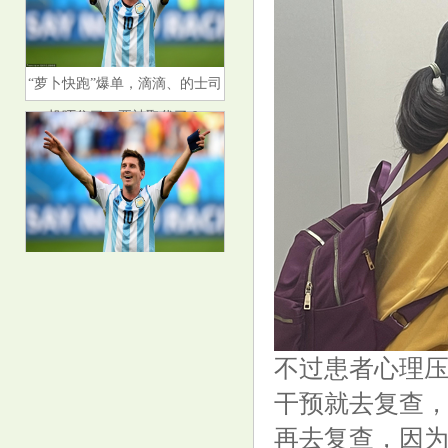
“萝卜快跑”爆单，滴滴、的士司
机吓住了，要被取代了？
4mm实性结节一年内长至16mm,
教授: 别慌, 早期肿瘤长不了那么
快
不过患者心理
干预就去复查
再去复查，因