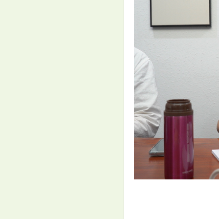
百病因肝起! 肝癌早期不是肝疼,
而是睡觉有4个表现!