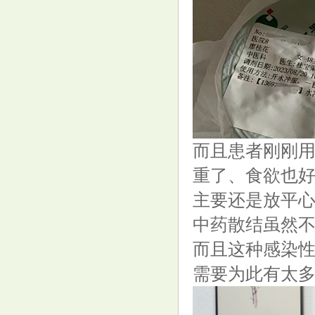
“萝卜快跑”爆单，滴滴、的士司
机吓住了，要被取代了？
而且患者刚刚
重了、食欲也
主要还是放平
中药散结虽然不
4mm实性结节一年内长至16mm,
而且这种感染
教授: 别慌, 早期肿瘤长不了那么
需要为此有太
快