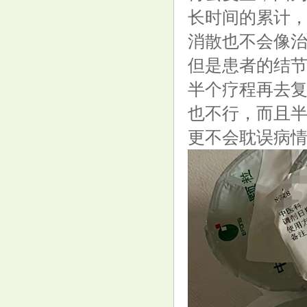
百病因肝起! 肝癌早期不是肝疼,
长时间的累计
而是睡觉有4个表现!
消散也不会像
但是患者的结
半个疗程再去
也不行，而且
更不会耽误病
大叶股份（300879）7月15日主
力资金净卖出144.67万元
187期金心福彩3D预测奖号：大
小奇偶跨度分析