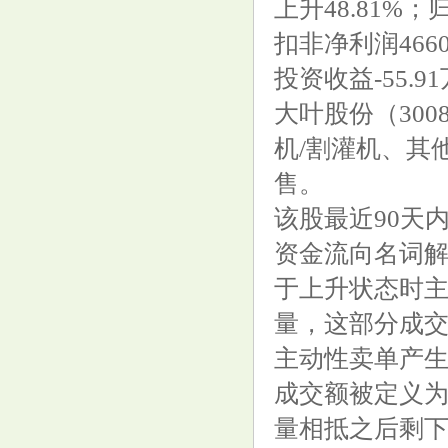
上升48.81%；
扣非净利润4660
投资收益-55.9
“萝卜快跑”爆单，滴滴、的士司
大叶股份（30
机吓住了，要被取代了？
机/割灌机、其
售。
该股最近90天
资金流向名词
4mm实性结节一年内长至16mm,
于上升状态时
教授: 别慌, 早期肿瘤长不了那么
量，这部分成
快
主动性卖单产
成交额被定义
量相抵之后剩