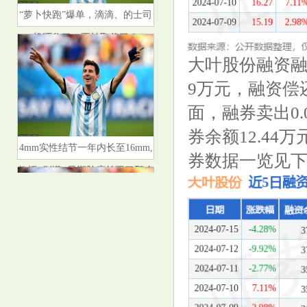
“萝卜快跑”爆单，滴滴、的士司
机吓住了，要被取代了？
大叶股份融资融
9万元，融资偿还
面，融券卖出0.
券余额12.44
4mm实性结节一年内长至16mm,
券数据一览见
教授: 别慌, 早期肿瘤长不了那么
快
百病因肝起! 肝癌早期不是肝疼,
而是睡觉有4个表现!