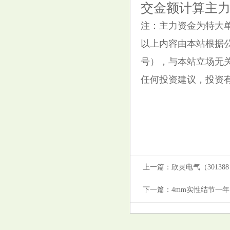
交金额计算主
百病因肝起! 肝癌早期不是肝疼,
注：主力资金为特大
而是睡觉有4个表现!
以上内容由本站根据公开信
号），与本站立场无
任何投资建议，投资
上一篇：
欣灵电气（30138
下一篇：
4mm实性结节一年