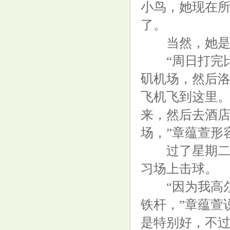
小鸟，她现在
而是睡觉有4个表现!
了。
当然，她是幸
“周日打完比
矶机场，然后洛
飞机飞到这里
大叶股份（300879）7月15日主
来，然后去酒
力资金净卖出144.67万元
场，”章蕴萱形
过了星期二中
习场上击球。
“因为我高尔
187期金心福彩3D预测奖号：大
铁杆，”章蕴萱
小奇偶跨度分析
是特别好，不