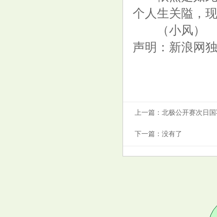
个人生关隘，
（小风）
百病因肝起! 肝癌早期不是肝疼,
声明：新浪网
而是睡觉有4个表现!
上一篇：
北极公开赛次日国羽
下一篇：没有了