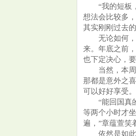
“我的短板，
想法会比较多，
其实刚刚过去的
无论如何，过
“萝卜快跑”爆单，滴滴、的士司
来。年底之前，
机吓住了，要被取代了？
也下定决心，要
当然，本周的
那都是意外之
可以好好享受
4mm实性结节一年内长至16mm,
“能回国真的
教授: 别慌, 早期肿瘤长不了那么
等两个小时才
快
遍，”章蕴萱笑
依然是如此自