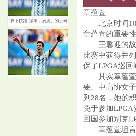
章蕴萱
“萝卜快跑”爆单，滴滴、的士司
北京时间10
机吓住了，要被取代了？
章蕴萱的重要
王馨迎的故事
比赛中获得并列
保了LPGA巡回
其实章蕴萱获
4mm实性结节一年内长至16mm,
要。中高协女子
教授: 别慌, 早期肿瘤长不了那么
列28名，她的
快
免于参加LPG
回国参加别克L
章蕴萱坦言最
百病因肝起! 肝癌早期不是肝疼,